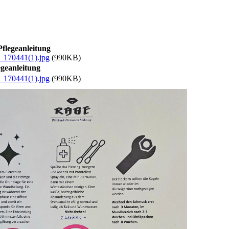
Pflegeanleitung
_170441(1).jpg
(990KB)
egeanleitung
_170441(1).jpg
(990KB)